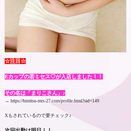
☆注目☆
Eカップの若ミセス♡が入店しました！！
その名は「まりこさん」♪
→ https://himitsu-mrs-27.com/profile.html?sid=149
Xもされているので要チェック♪
次回出勤は明日！！