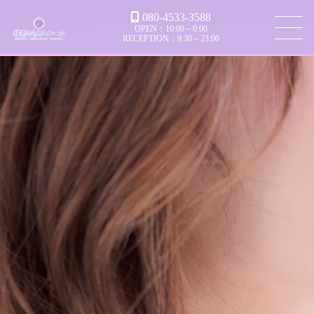
080-4533-3588
OPEN：10:00～0:00
RECEPTION：9:30～23:00