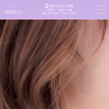
080-4533-3588
OPEN：10:00～0:00
RECEPTION：9:30～23:00