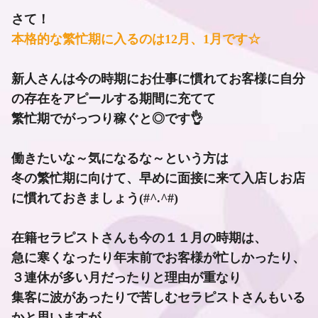
さて！
本格的な繁忙期に入るのは12月、1月です☆
新人さんは今の時期にお仕事に慣れてお客様に自分
の存在をアピールする期間に充てて
繁忙期でがっつり稼ぐと◎です👌
働きたいな～気になるな～という方は
冬の繁忙期に向けて、早めに面接に来て入店しお店
に慣れておきましょう(#^.^#)
在籍セラピストさんも今の１１月の時期は、
急に寒くなったり年末前でお客様が忙しかったり、
３連休が多い月だったりと理由が重なり
集客に波があったりで苦しむセラピストさんもいる
かと思いますが