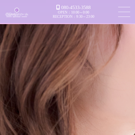
080-4533-3588
OPEN：10:00～0:00
RECEPTION：9:30～23:00