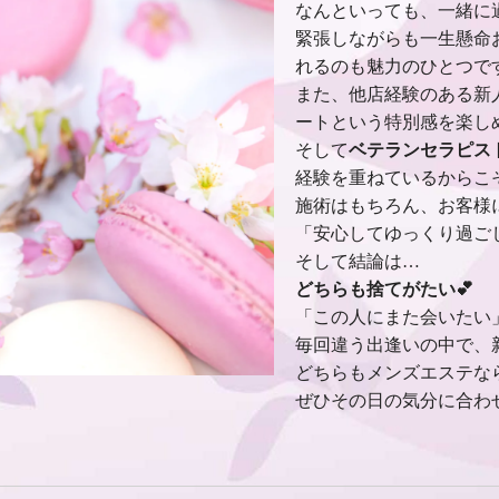
なんといっても、一緒に
緊張しながらも一生懸命
れるのも魅力のひとつです
また、他店経験のある新
ートという特別感を楽し
そして
ベテランセラピス
経験を重ねているからこ
施術はもちろん、お客様
「安心してゆっくり過ご
そして結論は…
どちらも捨てがたい💕
「この人にまた会いたい
毎回違う出逢いの中で、
どちらもメンズエステな
ぜひその日の気分に合わ