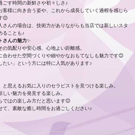
過ごす時間の新鮮さや初々しさ♪
お客様に向き合う姿や、これから成長していく過程を感じら
😊
人さんの場合は、技術力がありながらも当店では新しいスタ
めることも♪
トさんの魅力
✨
その気配りや安心感、心地よい距離感。
に合わせた空間づくりや細やかなおもてなしも魅力です😊
したい」という方には特に人気があります♪
」と思えるお気に入りのセラピストを見つける楽しみ。
新しい魅力を発見する楽しみ。
らではの楽しみ方だと思います😊
せて、素敵な癒し時間をお過ごしください♪