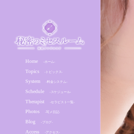
Home
-ホーム-
Topics
-トピックス-
System
-料金システム-
Schedule
-スケジュール-
Therapist
-セラピスト一覧-
Photos
-写メ日記-
Blog
-ブログ-
Access
-アクセス-