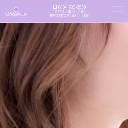
080-4533-3588
OPEN：10:00～0:00
RECEPTION：9:30～23:00