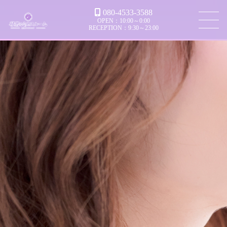
080-4533-3588
OPEN：10:00～0:00
RECEPTION：9:30～23:00