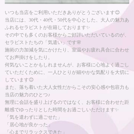
いつも当店をご利用いただきありがとうございます😊
当店には、30代・40代・50代を中心とした、大人の魅力あ
ふれるセラピストが在籍しております✨
その中でも多くのお客様からご好評いただいているのが、
セラピストたちの「気遣い」です🌸
施術の力加減を気にかけたり、室温やお疲れ具合に合わせ
てお声掛けをしたり。
何気ないことかもしれませんが、お客様に心地よく過ごし
ていただくために、一人ひとりが細やかな気配りを大切に
しています😊
また、落ち着いた大人女性だからこその安心感や包容力も
当店の魅力のひとつ♪
無理に会話を盛り上げるのではなく、お客様に合わせた距
離感でゆったりとした時間をお過ごしいただけます✨
「気を遣わずに過ごせた」
「居心地が良かった」
「心までリラックスできた」