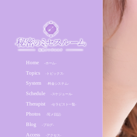
Home
-ホーム-
Topics
-トピックス-
System
-料金システム-
Schedule
-スケジュール-
Therapist
-セラピスト一覧-
Photos
-写メ日記-
Blog
-ブログ-
Access
-アクセス-