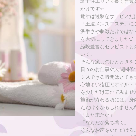
北千住エリアで長く営業
かげです✨
近年は過剰なサービスだ
「王道メンズエステ」に
派手さや刺激だけではな
を大切にしてきました🌸
経験豊富なセラピストと
いく。
そんな癒しのひとときを
日々のお仕事や人間関係
クスできる時間はとても
心地よい指圧とオイルト
を少しだけ忘れてみませ
施術が終わる頃には、身
ただけるかもしれません
「また来たい」
「なんだか落ち着く」
そんなお声をいただける