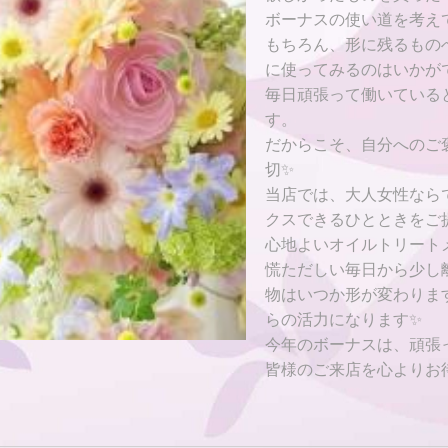
ボーナスの使い道を考え
もちろん、形に残るもの
に使ってみるのはいかがで
毎日頑張って働いている
す。
だからこそ、自分へのご
切✨
当店では、大人女性なら
クスできるひとときをご
心地よいオイルトリート
慌ただしい毎日から少し
物はいつか形が変わりま
らの活力になります✨
今年のボーナスは、頑張
皆様のご来店を心よりお