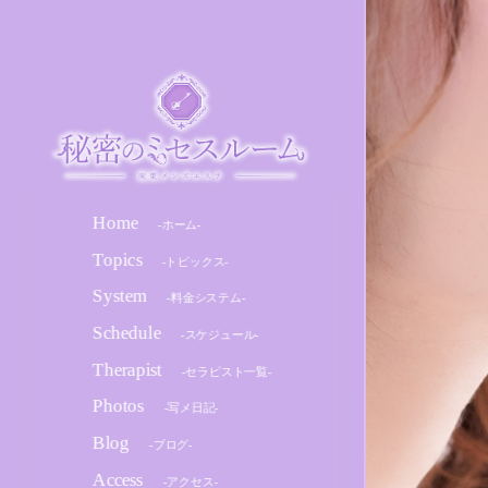
Home
-ホーム-
Topics
-トピックス-
System
-料金システム-
Schedule
-スケジュール-
Therapist
-セラピスト一覧-
Photos
-写メ日記-
Blog
-ブログ-
Access
-アクセス-