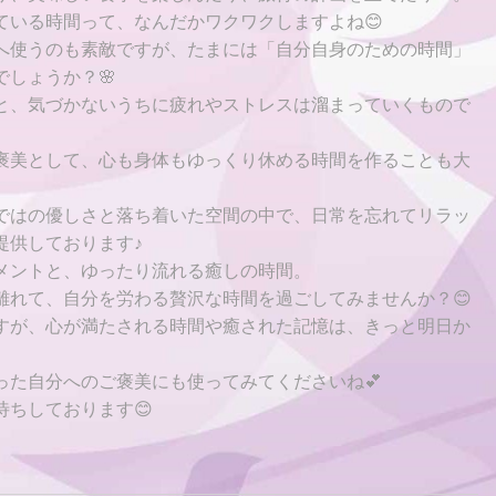
ている時間って、なんだかワクワクしますよね😊
へ使うのも素敵ですが、たまには「自分自身のための時間」
しょうか？🌸
と、気づかないうちに疲れやストレスは溜まっていくもので
褒美として、心も身体もゆっくり休める時間を作ることも大
ではの優しさと落ち着いた空間の中で、日常を忘れてリラッ
提供しております♪
メントと、ゆったり流れる癒しの時間。
離れて、自分を労わる贅沢な時間を過ごしてみませんか？😊
すが、心が満たされる時間や癒された記憶は、きっと明日か
った自分へのご褒美にも使ってみてくださいね💕
待ちしております😊