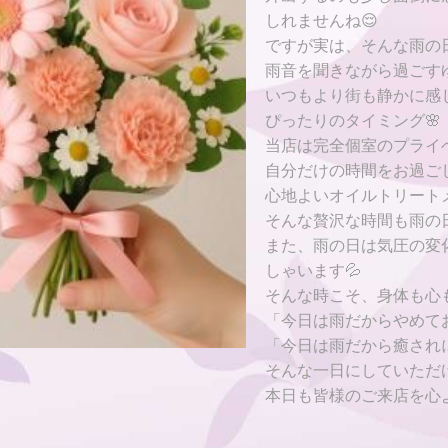
しれませんね😌
ですが実は、そんな雨の
雨音を聞きながら過ごす
いつもより街も静かに感
ぴったりのタイミング🌸
当店は完全個室のプライ
自分だけの時間をお過ご
心地よいオイルトリート
そんな贅沢な時間も雨の
また、雨の日は気圧の変
しゃいます💦
そんな時こそ、身体も心
「今日は雨だからやめて
「今日は雨だから癒されに
そんな一日にしていただけ
本日も皆様のご来店を心