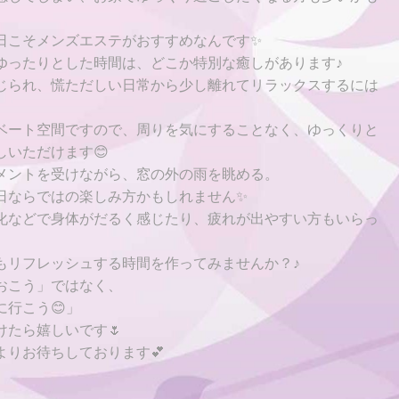
日こそメンズエステがおすすめなんです✨
ゆったりとした時間は、どこか特別な癒しがあります♪
じられ、慌ただしい日常から少し離れてリラックスするには
ベート空間ですので、周りを気にすることなく、ゆっくりと
しいただけます😊
メントを受けながら、窓の外の雨を眺める。
日ならではの楽しみ方かもしれません✨
化などで身体がだるく感じたり、疲れが出やすい方もいらっ
もリフレッシュする時間を作ってみませんか？♪
おこう」ではなく、
行こう😊」
たら嬉しいです🌷
よりお待ちしております💕