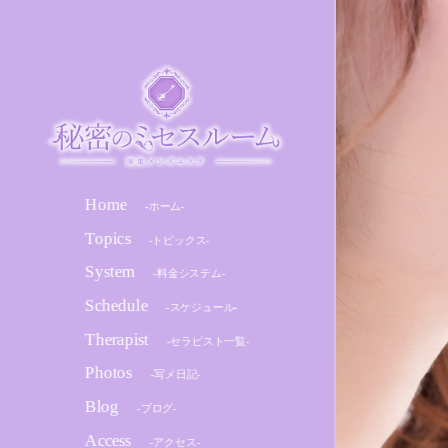
Home
-ホーム-
Topics
-トピックス-
System
-料金システム-
Schedule
-スケジュール-
Therapist
-セラピスト一覧-
Photos
-写メ日記-
Blog
-ブログ-
Access
-アクセス-