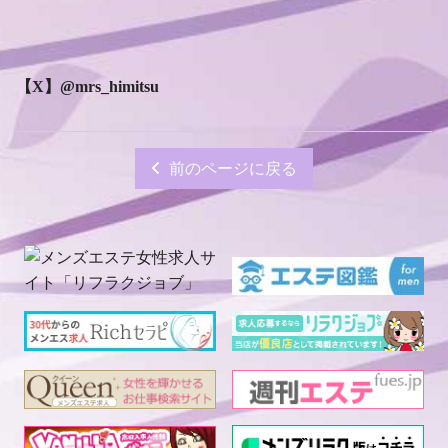
【X】@mrs_himitsu
前のページに戻る