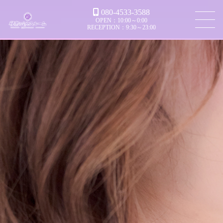
080-4533-3588
OPEN：10:00～0:00
RECEPTION：9:30～23:00