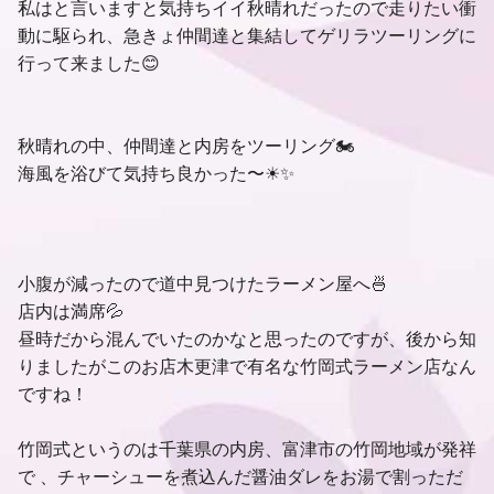
私はと言いますと気持ちイイ秋晴れだったので走りたい衝
動に駆られ、急きょ仲間達と集結してゲリラツーリングに
行って来ました😊
秋晴れの中、仲間達と内房をツーリング🏍
海風を浴びて気持ち良かった〜☀✨
小腹が減ったので道中見つけたラーメン屋へ🍜
店内は満席💦
昼時だから混んでいたのかなと思ったのですが、後から知
りましたがこのお店木更津で有名な竹岡式ラーメン店なん
ですね！
竹岡式というのは千葉県の内房、富津市の竹岡地域が発祥
で 、チャーシューを煮込んだ醤油ダレをお湯で割っただ