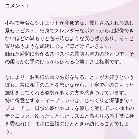
コメント：
小柄で華奢なシルエットが印象的な、優しさあふれる癒し
系セラピスト。細身でスレンダーなボディからは想像でき
ないほどの温もりと包み込むような安心感があり、そっと
寄り添うような施術に心までほどけていきます。
触れた瞬間に分かるスベスベの柔肌も魅力のひとつで、そ
の柔らかな手のひらから伝わる心地よさは格別です。
なにより「お客様の喜ぶお顔を見ること」が大好きという
彼女。常に相手のことを想いながら、丁寧で心のこもった
施術をしてくれる姿勢が多くの方を惹きつけています。
特に得意とするディープリンパは、じっくりと深部までア
プローチし、日頃の疲れやコリを優しく流していく極上の
テクニック。ゆったりとしたリズムと温もりある手技に身
を委ねれば、まさに至福のひとときが訪れることでしょ
う。