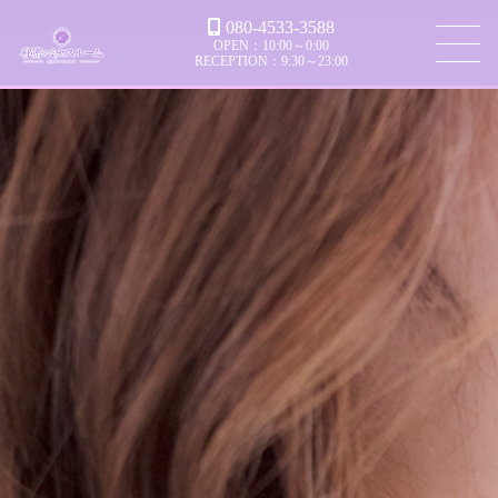
080-4533-3588
OPEN：10:00～0:00
RECEPTION：9:30～23:00